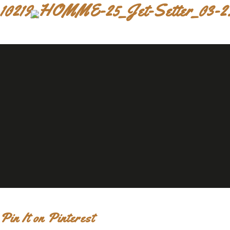
10219_HOMME-25_Jet-Setter_03-2
Pin It on Pinterest