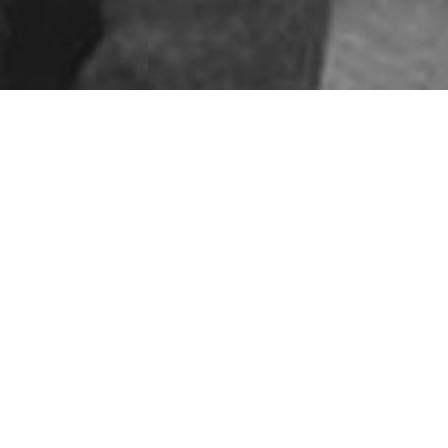
ARTICLES RÉCENTS
Le ton sur ton
Sors ton col roulé
Lunettes TRENDY
Le Jumpsuit
Le ton sur ton a toujours la
cote