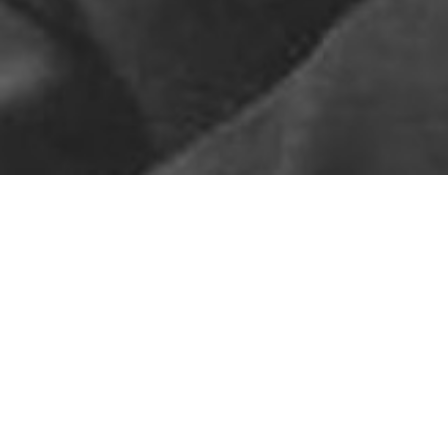
Pas de contenu pour l'instant
ARTICLES RÉCENTS
Le ton sur ton
Sors ton col roulé