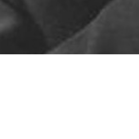
Pas de contenu pour l'instant
ARTICLES RÉCENTS
Le ton sur ton
Sors ton col roulé