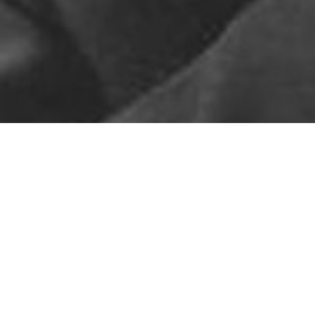
Pas de contenu pour l'instant
ARTICLES RÉCENTS
Le ton sur ton
Sors ton col roulé