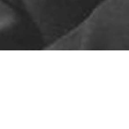
Pas de contenu pour l'instant
ARTICLES RÉCENTS
Le ton sur ton
Sors ton col roulé