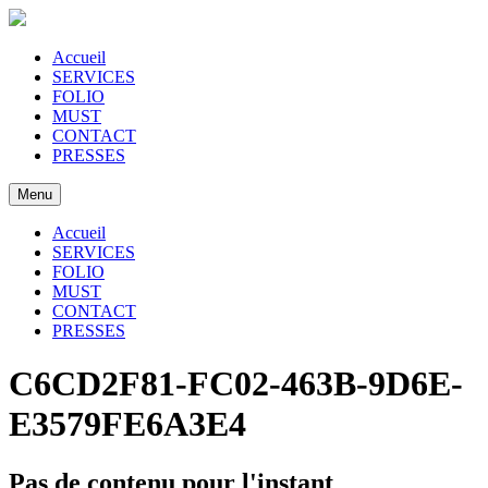
Accueil
SERVICES
FOLIO
MUST
CONTACT
PRESSES
Menu
Accueil
SERVICES
FOLIO
MUST
CONTACT
PRESSES
C6CD2F81-FC02-463B-9D6E-
E3579FE6A3E4
Pas de contenu pour l'instant