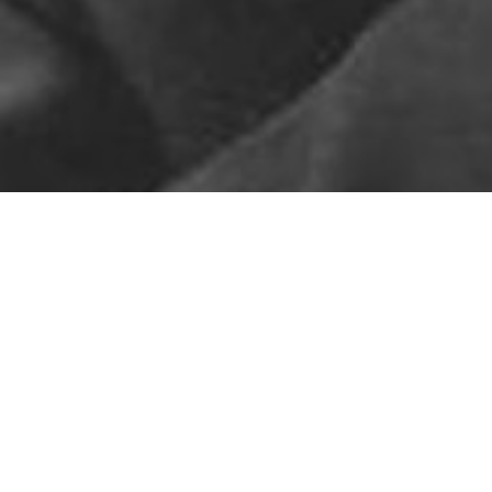
Pas de contenu pour l'instant
ARTICLES RÉCENTS
Le ton sur ton
Sors ton col roulé