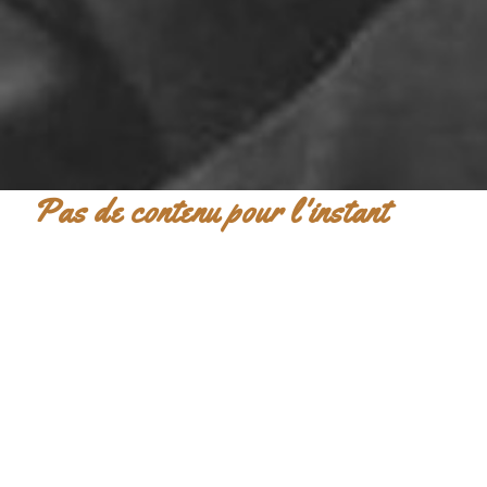
Pas de contenu pour l'instant
ARTICLES RÉCENTS
Le ton sur ton
Sors ton col roulé