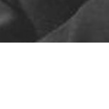
Pas de contenu pour l'instant
ARTICLES RÉCENTS
Le ton sur ton
Sors ton col roulé