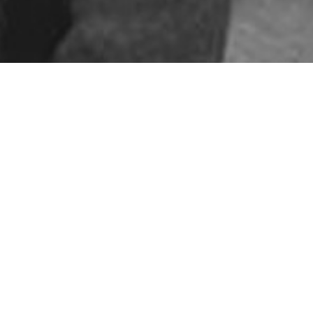
ARTICLES RÉCENTS
Le ton sur ton
Sors ton col roulé
Lunettes TRENDY
Le Jumpsuit
Le ton sur ton a toujours la
cote