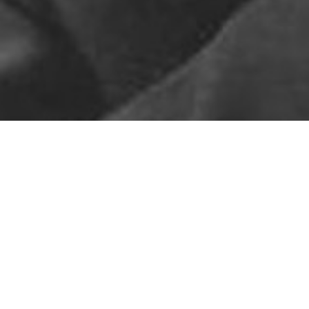
Pas de contenu pour l'instant
ARTICLES RÉCENTS
Le ton sur ton
Sors ton col roulé